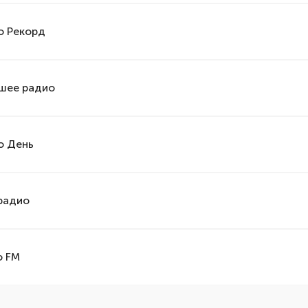
о Рекорд
шее радио
о День
радио
о FM