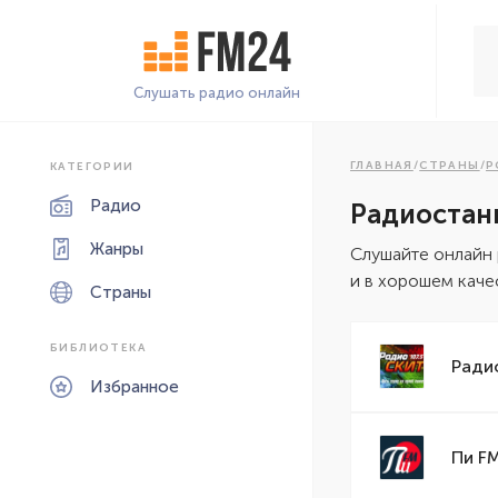
Слушать радио онлайн
ГЛАВНАЯ
/
СТРАНЫ
/
Р
КАТЕГОРИИ
Радио
Радиостан
Жанры
Cлушайте онлайн
и в хорошем каче
Страны
БИБЛИОТЕКА
Ради
Избранное
Пи F