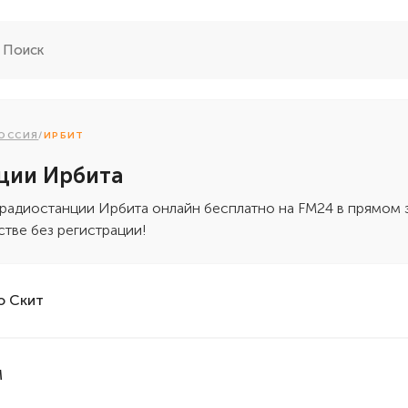
ОССИЯ
/
ИРБИТ
ции Ирбита
 радиостанции Ирбита онлайн бесплатно на FM24 в прямом
стве без регистрации!
о Скит
M