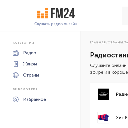
Слушать радио онлайн
ГЛАВНАЯ
/
СТРАНЫ
/
Р
КАТЕГОРИИ
Радио
Радиостан
Жанры
Cлушайте онлайн 
эфире и в хороше
Страны
БИБЛИОТЕКА
Ради
Избранное
Хит 