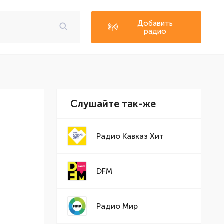
Добавить
радио
Слушайте так-же
Радио Кавказ Хит
DFM
Радио Мир