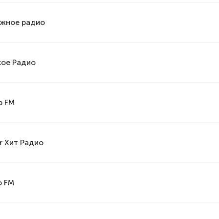
жное радио
кое Радио
 FM
r Хит Радио
о FM