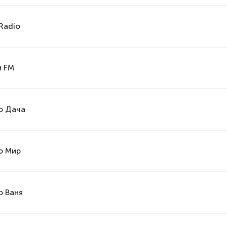
Radio
и FM
о Дача
о Мир
о Ваня