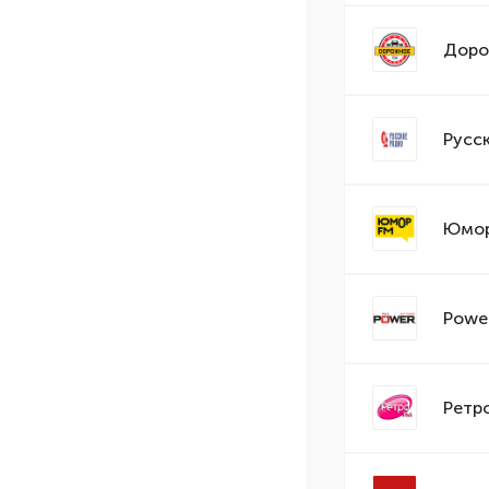
Доро
Русс
Юмор
Powe
Ретр