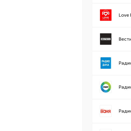
Love 
Вест
Ради
Ради
Ради