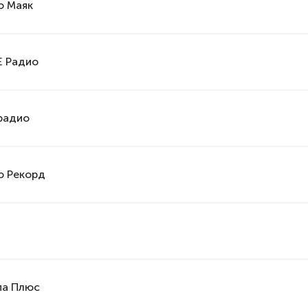
о Маяк
 Радио
радио
о Рекорд
па Плюс