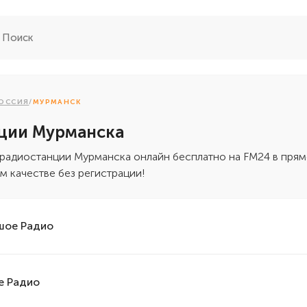
ОССИЯ
/
МУРМАНСК
ции Мурманска
 радиостанции Мурманска онлайн бесплатно на FM24 в пря
м качестве без регистрации!
шое Радио
е Радио