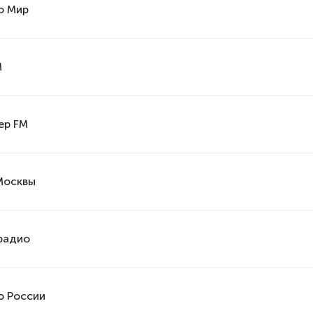
о Мир
M
ер FM
Москвы
радио
о России