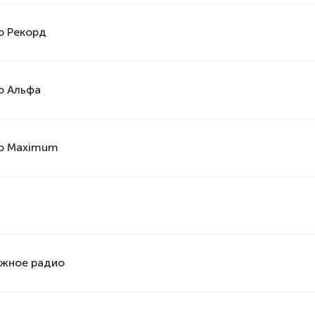
о Рекорд
о Альфа
о Maximum
жное радио