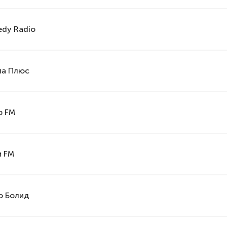
dy Radio
па Плюс
 FM
и FM
о Болид