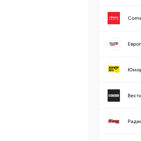
Come
Евро
Юмор
Вест
Ради