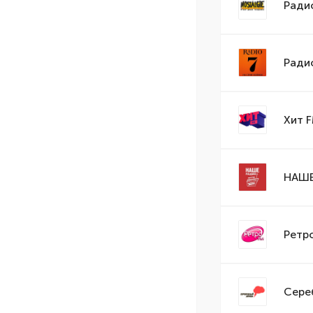
Радио
Ради
Хит 
НАШЕ
Ретр
Сере