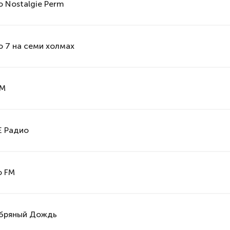
 Nostalgie Perm
о 7 на семи холмах
FM
 Радио
о FM
бряный Дождь