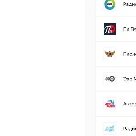
Ради
Пи F
Пион
Эхо 
Авто
Ради