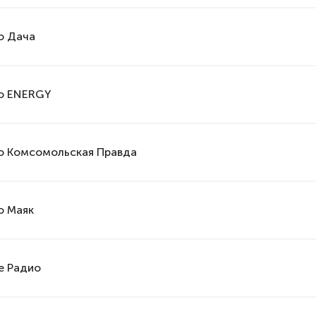
о Дача
о ENERGY
о Комсомольская Правда
о Маяк
е Радио