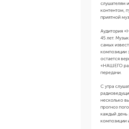
слушателям 
контентом, п
приятной муз
Аудитория «
45 лет. Муз
самых извест
композиции 
остается вер
«НАШЕГО рад
передачи.
С утра слуша
радиоведущие
несколько вы
прогноз пого
каждый день 
композиции и