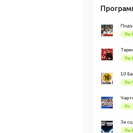
Програ
Подъ
Пн-
Тари
Пн-
10 Б
Пн-
Чарт
Пт
За с
Пн-