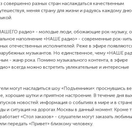
из совершенно разных стран наслаждаться качественным
утешествуя, меняя страну для жизни и радуясь каждому дню
ыкой.
НАШЕГО радио» - молодые люди, обожающие рок-музыку, о
ыкальное наполнение «НАШЕ радио» - современные рок-хиты
ных отечественных исполнителей. Реже в эфире появляютс
зарубежных музыкантов. Но единственное, чему «НАШЕ ра
ным - жанр рока. Помимо музыкального контента, в эфире
ио» всегда можно встретить увлекательные и интересные
тели могут насладиться шоу «Подъемники»: проснувшись в
, хорошие шутки и приятное настроение. В течение дня вы
пусков новостей: информация о событиях в мире и в стране
ды и ситуация на дорогах Москвы в данный момент. Кроме т
работает «Стол заказов» - слушатели могут заказать любим
ли передать «Привет» близкому человеку.