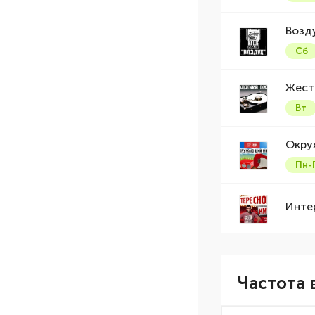
Возд
Сб
Жест
Вт
Окру
Пн-
Инте
Частота 