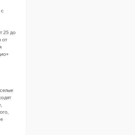
 с
т 25 до
 от
я
дио»
еселые
ходят
,
ого,
ые