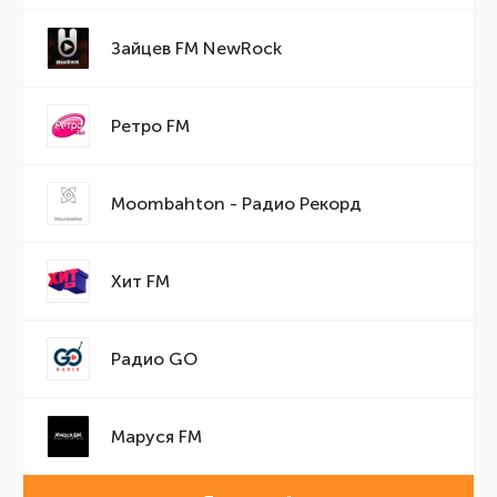
Зайцев FM NewRock
Ретро FM
Moombahton - Радио Рекорд
Хит FM
Радио GO
Маруся FM