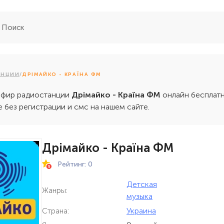
АНЦИИ
/
ДРІМАЙКО - КРАЇНА ФМ
эфир радиостанции
Дрімайко - Країна ФМ
онлайн бесплатн
 без регистрации и смс на нашем сайте.
Дрімайко - Країна ФМ
Рейтинг: 0
Детская
Жанры:
музыка
Украина
Страна: