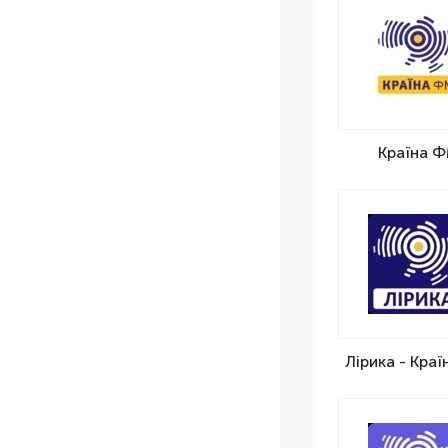
Країна 
Лірика - Кра