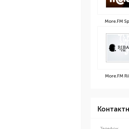
More.FM Sp
More.FM Ri
Контакт
Телефон: