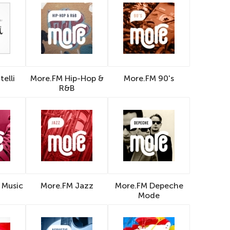
elli
More.FM Hip-Hop &
More.FM 90's
R&B
 Music
More.FM Jazz
More.FM Depeche
Mode