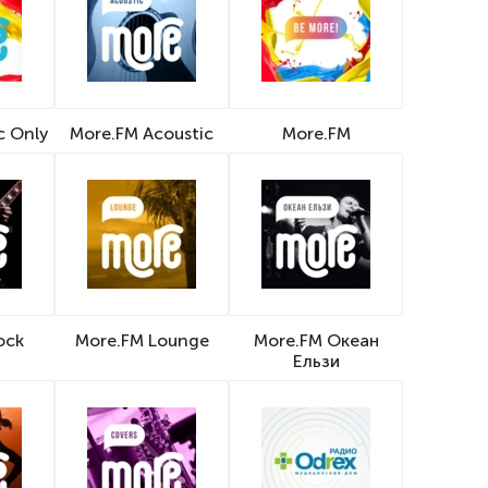
c Only
More.FM Acoustic
More.FM
ock
More.FM Lounge
More.FM Океан
Ельзи