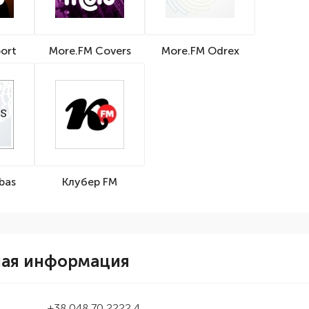
ort
More.FM Covers
More.FM Odrex
bas
Клубер FM
ная информация
+38 048 70 2222 4